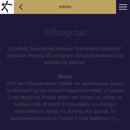
AΘΗΝΑ
Φθανοντας
Ο Διεθνής Αερολιμένας Αθηνών “Ελευθέριος Βενιζέλος”
βρίσκεται περίπου 35 χιλιόμετρα (22 μίλια) ανατολικά του
κέντρου της Αθήνας.
Μετρό
Από τον σιδηροδρομικό σταθμό του αεροδρομίου, άμεσα
συνδεδεμένο με τον κεντρικό τερματικό σταθμό, η Γραμμή
3 του Μετρό της Αττικής φτάνει στο κέντρο της πόλης σε
λιγότερο από 40 λεπτά. Επισκεφθείτε την επίσημη
ιστοσελίδα του Μετρό της Αττικής στο stasy.gr. Το
χρονοδιάγραμμα για τη Γραμμή 3 είναι διαθέσιμο
εδώ
.