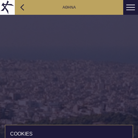
AΘΗΝΑ
COOKIES