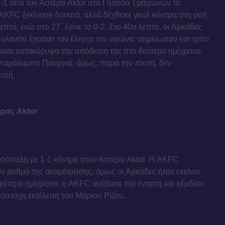
-1 από τον Αστέρα Aktor στο Γήπεδο Τραχώνων το
AKFC ξεκίνησε δυνατά, αλλά δέχθηκε γκολ κόντρα στη ροή
πτό, ενώ στο 27΄ έγινε το 0-2. Στο 40ο λεπτό, οι Αρκάδες
 μολονότι έχασαν τον έλεγχο του αγώνα, σημείωσαν και τρίτο
βασε κατακόρυφα την απόδοση της στο δεύτερο ημίχρονο
 Χαράλαμπο Πουρνιά, όμως, παρά την πίεση, δεν
οπή.
έρας Aktor
σόπαλη με 1-1 κόντρα στον Αστέρα Aktor. Η AKFC
ον ρυθμό της αναμέτρησης, όμως οι Αρκάδες ήταν εκείνοι
δεύτερο ημίχρονο, η AKFC ανέβασε την ένταση και κέρδισε
εύστοχη εκτέλεση του Μάριου Ρίζου.