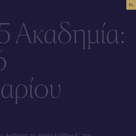
EL
5 Ακαδημία:
6
υαρίου
ς Ακαδημίας της Athens Kallithea FC που