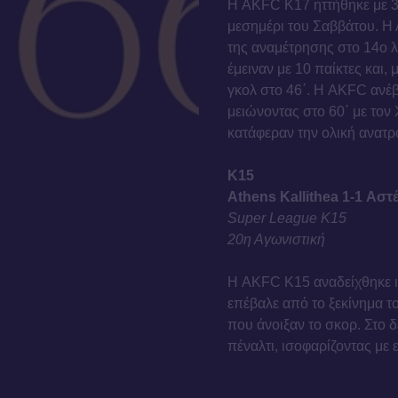
Η AKFC K17 ηττήθηκε με 3
μεσημέρι του Σαββάτου. H 
της αναμέτρησης στο 14ο λε
έμειναν με 10 παίκτες και,
γκολ στο 46΄. Η AKFC ανέ
μειώνοντας στο 60΄ με τον
κατάφεραν την ολική ανατρ
Κ15
Athens Kallithea 1-1 Αστ
Super League Κ15
20η Αγωνιστική
Η AKFC K15 αναδείχθηκε ι
επέβαλε από το ξεκίνημα τ
που άνοιξαν το σκορ. Στο 
πέναλτι, ισοφαρίζοντας με 