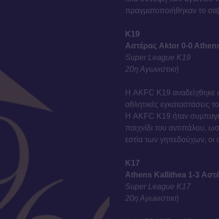
πραγματοποιήθηκαν το σαβ
Κ19
Αστέρας Aktor 0-0 Athens
Super League Κ19
20η Αγωνιστική
Η AKFC K19 αναδείχθηκε ι
αθλητικές εγκαταστάσεις 
Η AKFC Κ19 ήταν συμπαγής
παιχνίδι του αντιπάλου, ω
εστία των γηπεδούχων, οι ο
Κ17
Athens Kallithea 1-3 Αστ
Super League Κ17
20η Αγωνιστική