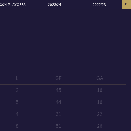
3/24 PLAYOFFS
2023/24
2022/23
EL
L
GF
GA
2
45
16
5
44
16
4
31
22
8
51
26