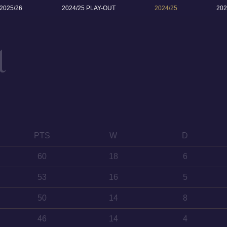
2025/26
2024/25 PLAY-OUT
2024/25
202
α
PTS
W
D
60
18
6
53
16
5
50
14
8
46
14
4