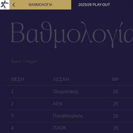
ΒΑΘΜΟΛΟΓΙΑ
2025/26 PLAY-OUT
Βαθμολογί
Super League
ΘΈΣΗ
ΛΈΣΧΗ
MP
1
Ολυμπιακός
26
2
AEK
26
3
Παναθηναϊκός
26
4
ΠΑΟΚ
26