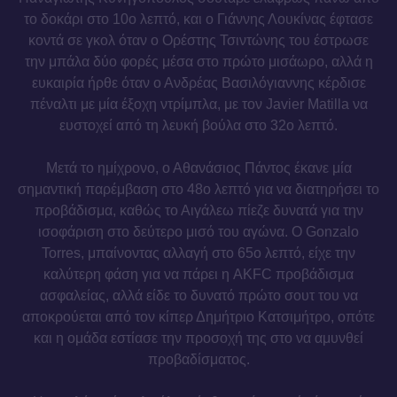
το δοκάρι στο 10ο λεπτό, και ο Γιάννης Λουκίνας έφτασε
κοντά σε γκολ όταν ο Ορέστης Τσιντώνης του έστρωσε
την μπάλα δύο φορές μέσα στο πρώτο μισάωρο, αλλά η
ευκαιρία ήρθε όταν ο Ανδρέας Βασιλόγιαννης κέρδισε
πέναλτι με μία έξοχη ντρίμπλα, με τον Javier Matilla να
ευστοχεί από τη λευκή βούλα στο 32ο λεπτό.
Μετά το ημίχρονο, ο Αθανάσιος Πάντος έκανε μία
σημαντική παρέμβαση στο 48ο λεπτό για να διατηρήσει το
προβάδισμα, καθώς το Αιγάλεω πίεζε δυνατά για την
ισοφάριση στο δεύτερο μισό του αγώνα. Ο Gonzalo
Torres, μπαίνοντας αλλαγή στο 65ο λεπτό, είχε την
καλύτερη φάση για να πάρει η AKFC προβάδισμα
ασφαλείας, αλλά είδε το δυνατό πρώτο σουτ του να
αποκρούεται από τον κίπερ Δημήτριο Κατσιμήτρο, οπότε
και η ομάδα εστίασε την προσοχή της στο να αμυνθεί
προβαδίσματος.