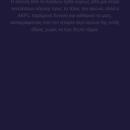
Η απειλή από το Αιγάλεω ήρθε κυρίως από μία σειρά
εκτελέσεων κόρνερ προς το τέλος του αγώνα, αλλά η
AKFC παρέμεινε δυνατή και καθάρισε το ματς,
καταγράφοντας έτσι τον τέταρτο σερί αγώνα της εντός
έδρας χωρίς να έχει δεχτεί τέρμα.
Στην άμυνα, ο νεοαποκτηθείς αριστερός μπακ Marko
Jevremović έκανε το ντεμπούτο του παίρνοντας τα πλήρη
90 λεπτά.
Το αποτέλεσμα επέκτεινε την παραμονή της AKFC στην
κορυφή της βαθμολογίας και στο συν έξι από τη δεύτερη
θέση.
Athens Kallithea (4-3-3)
: Πάντος, Μανθάτης, Marotta,
Τσιβελεκίδης, Jevremović, Matilla (89’ Μπουλούλης),
Silva (89’ Romao), Τσιντώνης (65’ Torres),
Κυνηγόπουλος, Λουκίνας (65’ Demethryus),
Βασιλόγιαννης (75’ Necul)