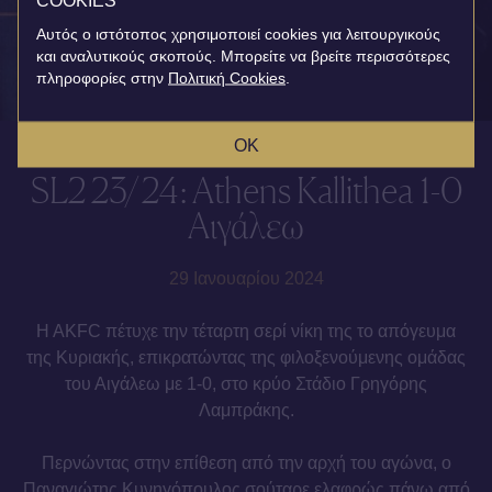
COOKIES
Αυτός ο ιστότοπος χρησιμοποιεί cookies για λειτουργικούς
και αναλυτικούς σκοπούς. Μπορείτε να βρείτε περισσότερες
πληροφορίες στην
Πολιτική Cookies
.
OK
SL2 23/24: Athens Kallithea 1-0
Αιγάλεω
29 Ιανουαρίου 2024
H AKFC πέτυχε την τέταρτη σερί νίκη της το απόγευμα
της Κυριακής, επικρατώντας της φιλοξενούμενης ομάδας
του Αιγάλεω με 1-0, στο κρύο Στάδιο Γρηγόρης
Λαμπράκης.
Περνώντας στην επίθεση από την αρχή του αγώνα, ο
Παναγιώτης Κυνηγόπουλος σούταρε ελαφρώς πάνω από