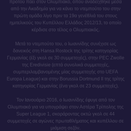
προτού πάει στον Ολυμπιακό, όπου αναδείχθηκε μέσα
από την Ακαδημία για να κάνει το ντεμπούτο του στην
πρώτη ομάδα λίγο πριν τα 19α γενέθλιά του στους
ημιτελικούς του Κυπέλλου Ελλάδος 2012/13, το οποίο
κέρδισε στο τέλος ο Ολυμπιακός.
Μετά το ντεμπούτο του, ο Ιωαννίδης συνέχισε ως
δανεικός στη Hansa Rostock της τρίτης κατηγορίας
Γερμανίας (έξι γκολ σε 30 συμμετοχές), στην PEC Zwolle
της Eredivisie (επτά συνολικά συμμετοχές,
συμπεριλαμβανομένης μίας συμμετοχής στο UEFA
Europa League) και στην Borussia Dortmund II της τρίτης
κατηγορίας Γερμανίας (ένα γκολ σε 23 συμμετοχές).
Τον Ιανουάριο 2016, ο Ιωαννίδης έφυγε από τον
Ολυμπιακό για να υπογράψει στον Αστέρα Τρίπολης της
Super League 1, σκοράροντας οκτώ γκολ σε 44
συμμετοχές σε αγώνες πρωταθλήματος και κυπέλλου σε
μιάμιση σεζόν.