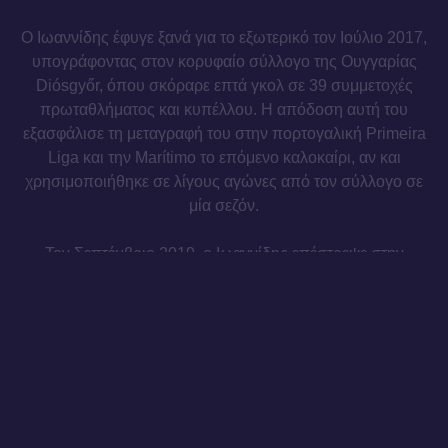
Ο Ιωαννίδης έφυγε ξανά για το εξωτερικό τον Ιούλιο 2017,
υπογράφοντας στον κορυφαίο σύλλογο της Ουγγαρίας
Diósgyőr, όπου σκόραρε επτά γκολ σε 39 συμμετοχές
πρωταθλήματος και κυπέλλου. Η απόδοση αυτή του
εξασφάλισε τη μεταγραφή του στην πορτογαλική Primeira
Liga και την Marítimo το επόμενο καλοκαίρι, αν και
χρησιμοποιήθηκε σε λίγους αγώνες από τον σύλλογο σε
μία σεζόν.
Τον Σεπτέμβριο 2019, ο Ιωαννίδης επέστρεψε στην
Ελλάδα στη Δόξα Δράμας της Super League 2, και αφού
σκόραρε πέντε γκολ σε εννέα αγώνες, ο Απόλλων
Σμύρνης κινήθηκε γρήγορα ώστε να τον αποκτήσει στη
μέση της σεζόν. Ο Ιωαννίδης συνεισέφερε στην άνοδο της
ομάδας στη Super League 1 με τρία γκολ σε εννέα
αγώνες στο δεύτερο μισό της περιόδου 2019/20.
Για τις επόμενες δύο σεζόν στη Super League 1, ο