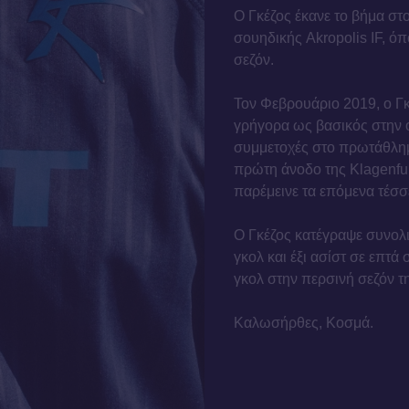
Ο Γκέζος έκανε το βήμα στ
σουηδικής Akropolis IF, ό
σεζόν.
Τον Φεβρουάριο 2019, ο Γκ
γρήγορα ως βασικός στην ο
συμμετοχές στο πρωτάθλημα
πρώτη άνοδο της Klagenfur
παρέμεινε τα επόμενα τέσσ
Ο Γκέζος κατέγραψε συνολι
γκολ και έξι ασίστ σε επτ
γκολ στην περσινή σεζόν τ
Καλωσήρθες, Κοσμά.