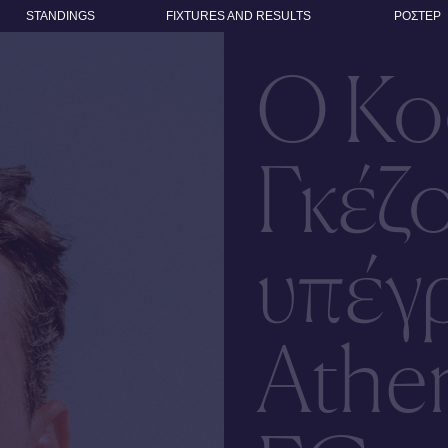
STANDINGS
FIXTURES AND RESULTS
ΡΟΣΤΕΡ
Ο Κο
Γκέζ
υπέγ
Athen