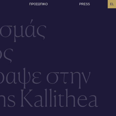
ΠΡΟΣΩΠΙΚO
PRESS
EL
σμάς
ος
ραψε στην
s Kallithea