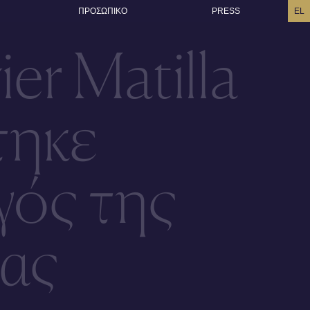
ΠΡΟΣΩΠΙΚO
PRESS
EL
ier Matilla
τηκε
γός της
ας