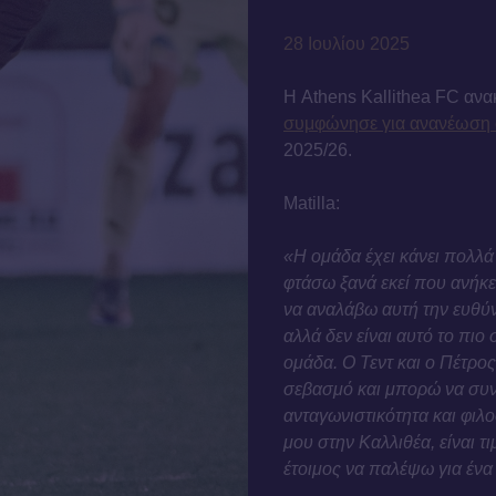
28 Ιουλίου 2025
Η Athens Kallithea FC ανακ
συμφώνησε για ανανέωση
2025/26.
Matilla:
«Η ομάδα έχει κάνει πολλά 
φτάσω ξανά εκεί που ανήκε
να αναλάβω αυτή την ευθύ
αλλά δεν είναι αυτό το πιο
ομάδα. Ο Τεντ και ο Πέτρος
σεβασμό και μπορώ να συνερ
ανταγωνιστικότητα και φιλ
μου στην Καλλιθέα, είναι τ
έτοιμος να παλέψω για ένα