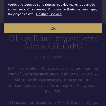
Αυτός ο ιστότοπος χρησιμοποιεί cookies για λειτουργικούς
και αναλυτικούς σκοπούς. Μπορείτε να βρείτε περισσότερες
πληροφορίες στην
Πολιτική Cookies
.
OK
Ο Hugo Rama υπέγραψε στην
Athens Kallithea FC
16 Φεβρουαρίου 2026
Η Athens Kallithea FC ανακοινώνει την απόκτηση του
Ισπανού μεσοεπιθετικού Hugo José Rama Calviño, 29
ετών, με ελεύθερη μεταγραφή, με εκκρεμότητα την
απόκτηση του Διεθνούς Πιστοποιητικού Μεταγραφής
(ITC) του.
Ο Rama έχει καταγράψει συνολικά 128 συμμετοχές με