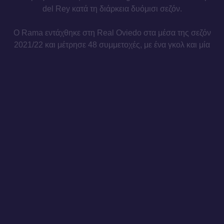
del Rey κατά τη διάρκεια δυόμισι σεζόν.
Ο Rama εντάχθηκε στη Real Oviedo στα μέσα της σεζόν
2021/22 και μέτρησε 48 συμμετοχές, με ένα γκολ και μία
ασίστ, στη διάρκεια μιάμισης σεζόν, με την ομάδα να
τερματίζει στην 7η και 8η θέση της Segunda División,
αντίστοιχα, στις δύο αγωνιστικές περιόδους.
Τον Σεπτέμβριο 2023, ο Rama επέστρεψε στην Deportivo
La Coruña και τη σεζόν 2023/24 κατέγραψε 29
συμμετοχές, με δύο γκολ και τρεις ασίστ, συμβάλλοντας
στην επιστροφή του συλλόγου στη Segunda División
έπειτα από απουσία πέντε ετών. Τη σεζόν 2024/25, ο
Rama κατέγραψε 15 συμμετοχές (μία ως βασικός) σε
αγώνες πρωταθλήματος με τη φανέλα της Depor.
Καλωσήρθες, Hugo.