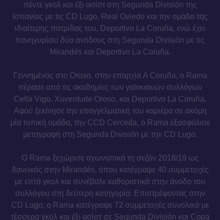
πέντε γκολ και έξι ασίστ στη Segunda División της
Ισπανίας με τις CD Lugo, Real Oviedo και την ομάδα της
ιδιαίτερης πατρίδας του, Deportivo La Coruña, ενώ έχει
πανηγυρίσει δύο ανόδους στη Segunda División με τις
Mirandés και Deportivo La Coruña.
Γεννημένος στο Oroso, στην επαρχία A Coruña, ο Rama
πέρασε από τις ακαδημίες των γαλικιανών συλλόγων
Celta Vigo, Xuventude Oroso, και Deportivo La Coruña.
Αφού ξεκίνησε την επαγγελματική του καριέρα σε ακόμη
μία τοπική ομάδα, την CCD Cerceda, ο Rama εξασφάλισε
μεταγραφή στη Segunda División με την CD Lugo.
Ο Rama ξεχώρισε αγωνιστικά τη σεζόν 2018/19 ως
δανεικός στην Mirandés, όπου κατέγραψε 40 συμμετοχές
με επτά γκολ και συνέβαλε καθοριστικά στην άνοδο του
συλλόγου στη δεύτερη κατηγορία. Επιστρέφοντας στην
CD Lugo, ο Rama κατέγραψε 72 συμμετοχές συνολικά με
τέσσερα γκολ και έξι ασίστ σε Segunda División και Copa