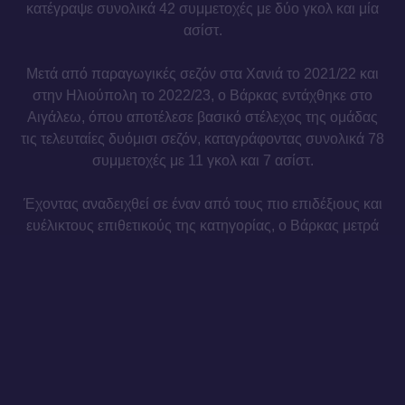
κατέγραψε συνολικά 42 συμμετοχές με δύο γκολ και μία
ασίστ.
Μετά από παραγωγικές σεζόν στα Χανιά το 2021/22 και
στην Ηλιούπολη το 2022/23, ο Βάρκας εντάχθηκε στο
Αιγάλεω, όπου αποτέλεσε βασικό στέλεχος της ομάδας
τις τελευταίες δυόμισι σεζόν, καταγράφοντας συνολικά 78
συμμετοχές με 11 γκολ και 7 ασίστ.
Έχοντας αναδειχθεί σε έναν από τους πιο επιδέξιους και
ευέλικτους επιθετικούς της κατηγορίας, ο Βάρκας μετρά
συνολικά 115 συμμετοχές στη Super League 2, με
απολογισμό 13 γκολ και 12 ασίστ.
Ως διεθνής, ο Βάρκας έχει εκπροσωπήσει στις εθνικές
ομάδες Κ17 και Κ21.
Καλωσήρθες, Γιάννη.