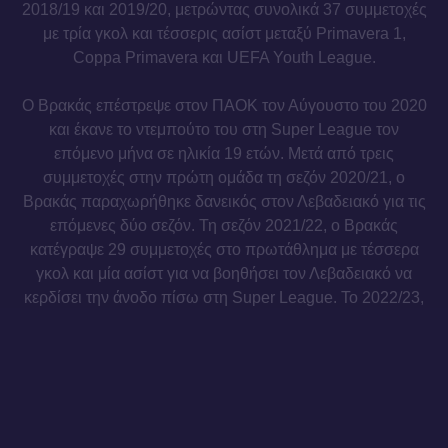
2018/19 και 2019/20, μετρώντας συνολικά 37 συμμετοχές
με τρία γκολ και τέσσερις ασίστ μεταξύ Primavera 1,
Coppa Primavera και UEFA Youth League.
Ο Βρακάς επέστρεψε στον ΠΑΟΚ τον Αύγουστο του 2020
και έκανε το ντεμπούτο του στη Super League τον
επόμενο μήνα σε ηλικία 19 ετών. Μετά από τρεις
συμμετοχές στην πρώτη ομάδα τη σεζόν 2020/21, ο
Βρακάς παραχωρήθηκε δανεικός στον Λεβαδειακό για τις
επόμενες δύο σεζόν. Τη σεζόν 2021/22, ο Βρακάς
κατέγραψε 29 συμμετοχές στο πρωτάθλημα με τέσσερα
γκολ και μία ασίστ για να βοηθήσει τον Λεβαδειακό να
κερδίσει την άνοδο πίσω στη Super League. Το 2022/23,
ο Βρακάς χρίσθηκε βασικός παίκτης στη Super League
για πρώτη φορά στην καριέρα του, μετρώντας 27
συμμετοχές στο πρωτάθλημα με ένα γκολ και δύο ασίστ.
Ως διεθνής, ο Βρακάς εκπροσώπησε την Ελλάδα με τις
μικρές εθνικές ομάδες από την Κ16 έως την Κ19.