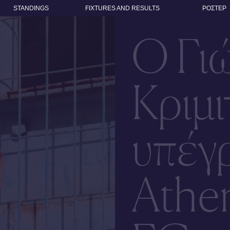
STANDINGS
FIXTURES AND RESULTS
ΡΟΣΤΕΡ
Ο Γι
Κριμι
υπέγ
Athen