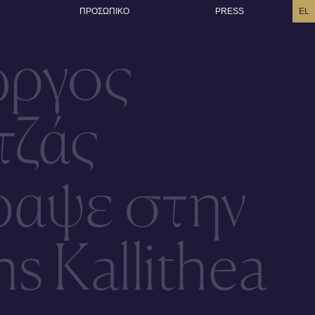
ΠΡΟΣΩΠΙΚO
PRESS
EL
ώργος
τζάς
ραψε στην
s Kallithea