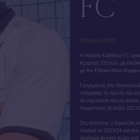
FC
29 Ιουλίου 2025
Η Athens Kallithea FC ανα
Κριμιτζά, 23 ετών, με ελε
με τον Εθνικό Νέου Κεραμι
Γεννημένος στη Θεσσαλονίκ
υπέγραψε το πρώτο του επα
το ντεμπούτο του σε ηλικί
συμμετοχές τη σεζόν 2021/
Στη συνέχεια, ο Κριμιτζάς 
Αιολικό το 2023/24 και πι
ιδιαίτερα δυνατή σεζόν στ