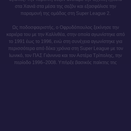
στα Χανιά στα μέσα της σεζόν και εξασφάλισε την
παραμονή της ομάδας στη Super League 2.
Ως ποδοσφαιριστής, ο Οφρυδόπουλος ξεκίνησε την
καριέρα του με την Καλλιθέα, στην οποία αγωνίστηκε από
το 1991 έως το 1996, ενώ στη συνέχεια αγωνίστηκε για
περισσότερα από δέκα χρόνια στη Super League με τον
Ιωνικό, τον ΠΑΣ Γιάννινα και τον Αστέρα Τρίπολης, την
περίοδο 1996–2008. Υπήρξε βασικός παίκτης της
ομάδας του Ιωνικού που κατέλαβε την 5η θέση στο
πρωτάθλημα τις σεζόν 1997/98 και 1998/99, έφτασε στον
τελικό του Κυπέλλου Ελλάδας τη σεζόν 1999/00 και
συμμετείχε στο Κύπελλο UEFA την ίδια χρονιά.
Καλωσήρθες, Σωκράτη.