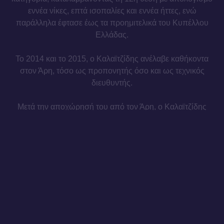
εννέα νίκες, επτά ισοπαλίες και εννέα ήττες, ενώ
παράλληλα έφτασε έως τα προημιτελικά του Κυπέλλου
Ελλάδας.
Το 2014 και το 2015, ο Καλαϊτζίδης ανέλαβε καθήκοντα
στον Άρη, τόσο ως προπονητής όσο και ως τεχνικός
διευθυντής.
Μετά την αποχώρησή του από τον Άρη, ο Καλαϊτζίδης
οδήγησε τον Απόλλωνα Πόντου (νυν Απόλλων
Καλαμαριάς) στην άνοδο στη Super League 2 τη σεζόν
2016/17, και στη συνέχεια παρέμεινε στον σύλλογο για
οκτώ σεζόν, έως και τη σεζόν 2023/24.
Καλωσήρθες, Δημήτρη.