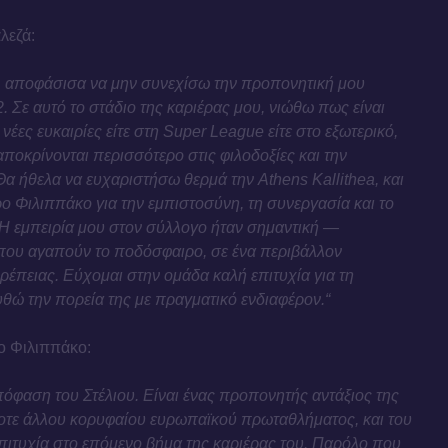
λεζά:
 αποφάσισα να μην συνεχίσω την προπονητική μου
. Σε αυτό το στάδιο της καριέρας μου, νιώθω πως είναι
έες ευκαιρίες είτε στη Super League είτε στο εξωτερικό,
οκρίνονται περισσότερο στις φιλοδοξίες και την
Θα ήθελα να ευχαριστήσω θερμά την Athens Kallithea, και
τρο Φιλιππάκο για την εμπιστοσύνη, τη συνεργασία και το
 Η εμπειρία μου στον σύλλογο ήταν σημαντική —
ου αγαπούν το ποδόσφαιρο, σε ένα περιβάλλον
ρέπειας. Εύχομαι στην ομάδα καλή επιτυχία για τη
θώ την πορεία της με πραγματικό ενδιαφέρον.“
ο Φιλιππάκo:
όφαση του Στέλιου. Είναι ένας προπονητής αντάξιος της
τε άλλου κορυφαίου ευρωπαϊκού πρωταθλήματος, και του
επιτυχία στο επόμενο βήμα της καριέρας του. Παρόλο που