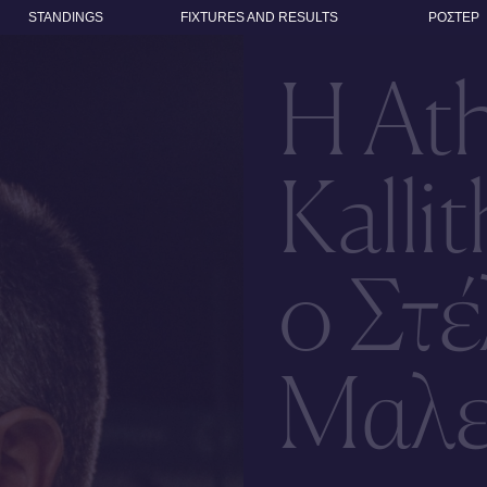
STANDINGS
FIXTURES AND RESULTS
ΡΟΣΤΕΡ
Η At
Kalli
ο Στέ
Μαλε