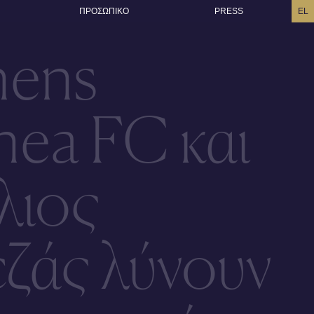
ΠΡΟΣΩΠΙΚO
PRESS
EL
hens
thea FC και
λιος
ζάς λύνουν