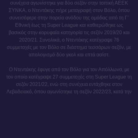
συνέχεια αγωνίστηκε για δύο σεζόν στην τοπική ΑΕΕΚ
ΣΥΝΚΑ, ο Ντεντάκης πήρε μεταγραφή στον Βόλο, όπου
συνεισέφερε στην πορεία ανόδου της ομάδας από τη Γ’
Εθνική έως τη Super League και καθιερώθηκε ως
βασικός στην κορυφαία κατηγορία τις σεζόν 2019/20 και
2020/21. Συνολικά, ο Ντεντάκης κατέγραψε 76
συμμετοχές με τον Βόλο σε διάστημα τεσσάρων σεζόν, με
απολογισμό δύο γκολ και επτά ασίστ.
Ο Ντεντάκης έφυγε από τον Βόλο για τον Απόλλωνα, με
τον οποίο κατέγραψε 27 συμμετοχές στη Super League τη
σεζόν 2021/22, ενώ στη συνέχεια εντάχθηκε στον
Λεβαδειακό, όπου αγωνίστηκε τη σεζόν 2022/23, κατά την
οποία ο σύλλογος υποβιβάστηκε, ενώ τη σεζόν 2023/24
συνέβαλε στην επιστροφή της ομάδας στη Super League.
Την περσινή σεζόν, ο Ντεντάκης μέτρησε 18 συμμετοχές
με τη Λαμία στη Super League, φτάνοντας τις 77
συνολικές εμφανίσεις στην κορυφαία κατηγορία.