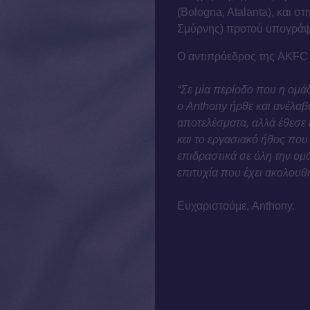
(Bologna, Atalanta), και 
Σμύρνης) προτού υπογράψ
O αντιπρόεδρος της AKFC
“Σε μία περίοδο που η ομάδ
ο Anthony ήρθε και ανέλαβ
αποτελέσματα, αλλά έθεσε 
και το εργασιακό ήθος που 
επιδραστικά σε όλη την ο
επιτυχία που έχει ακολουθή
Ευχαριστούμε, Anthony.