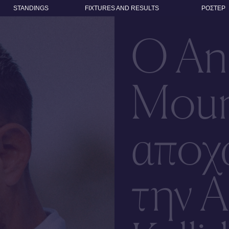
STANDINGS
FIXTURES AND RESULTS
ΡΟΣΤΕΡ
Ο An
Moun
αποχ
την 