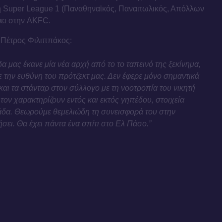
στη Super League 1 (Παναθηναϊκός, Παναιτωλικός, Απόλλων
ει στην AKFC.
 Πέτρος Φιλιππάκος:
α μας έκανε μία νέα αρχή από το το ταπεινό της ξεκίνημα,
ε την ευθύνη του πρότζεκτ μας. Δεν έφερε μόνο σημαντικά
και τα στάνταρ στον σύλλογο με τη νοοτροπία του νικητή
τον χαρακτηρίζουν εντός και εκτός γηπέδου, στοιχεία
μάδα. Θεωρούμε θεμελιώδη τη συνεισφορά του στην
σει. Θα έχει πάντα ένα σπίτι στο Ελ Πάσο.”