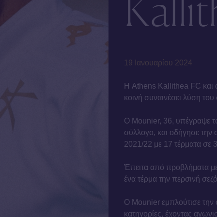
Kalli
19 Ιανουαρίου 2024
Η Athens Kallithea FC και
κοινή συναινέσει λύση του
Ο Mounier, 36, υπέγραψε τ
σύλλογο, και οδήγησε την 
2021/22 με 17 τέρματα σε 
Έπειτα από προβλήματα με
ένα τέρμα την περσινή σεζό
Ο Mounier εμπλούτισε την 
κατηγορίες, έχοντας αγωνιστ