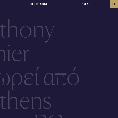
ΠΡΟΣΩΠΙΚO
PRESS
EL
thony
ier
ωρεί από
Athens