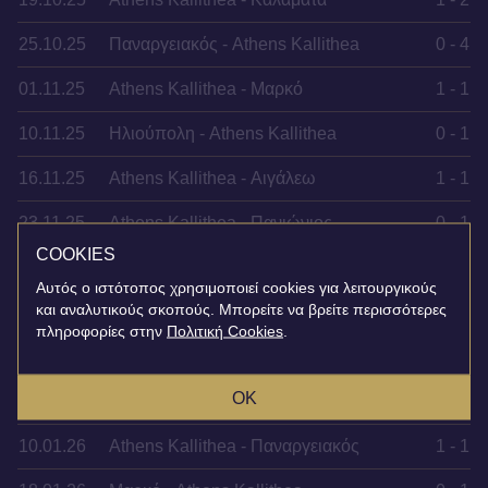
25.10.25
Παναργειακός - Athens Kallithea
0 - 4
01.11.25
Athens Kallithea - Μαρκό
1 - 1
10.11.25
Ηλιούπολη - Athens Kallithea
0 - 1
16.11.25
Athens Kallithea - Αιγάλεω
1 - 1
23.11.25
Athens Kallithea - Πανιώνιος
0 - 1
COOKIES
29.11.25
Ελλάς Σύρου - Athens Kallithea
2 - 0
Αυτός ο ιστότοπος χρησιμοποιεί cookies για λειτουργικούς
και αναλυτικούς σκοπούς. Μπορείτε να βρείτε περισσότερες
07.12.25
Athens Kallithea - Χανιά
2 - 0
πληροφορίες στην
Πολιτική Cookies
.
13.12.25
Ολυμπιακός B - Athens Kallithea
0 - 0
OK
20.12.25
Καλαμάτα - Athens Kallithea
2 - 0
10.01.26
Athens Kallithea - Παναργειακός
1 - 1