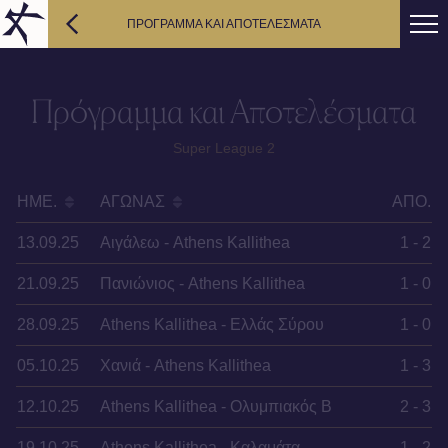
ΠΡΟΓΡΑΜΜΑ ΚΑΙ ΑΠΟΤΕΛΕΣΜΑΤΑ
Πρόγραμμα και Αποτελέσματα
Super League 2
ΗΜΕ.
ΑΓΏΝΑΣ
ΑΠΟ.
13.09.25
Αιγάλεω - Athens Kallithea
1 - 2
21.09.25
Πανιώνιος - Athens Kallithea
1 - 0
28.09.25
Athens Kallithea - Ελλάς Σύρου
1 - 0
05.10.25
Χανιά - Athens Kallithea
1 - 3
12.10.25
Athens Kallithea - Ολυμπιακός B
2 - 3
19.10.25
Athens Kallithea - Καλαμάτα
1 - 2