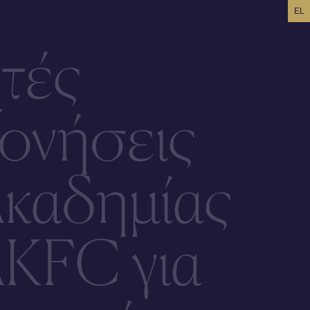
EL
χτές
ονήσεις
Ακαδημίας
AKFC για