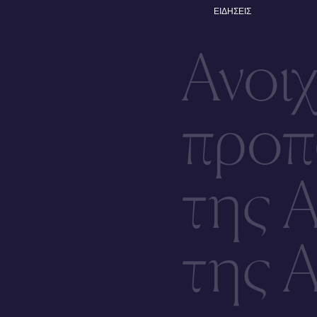
ΕΙΔΗΣΕΙΣ
Ανοι
προπ
της 
της 