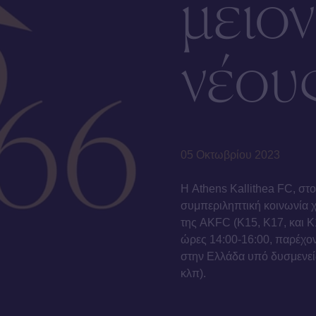
μειο
νέου
05 Οκτωβρίου 2023
Η Athens Kallithea FC, στ
συμπεριληπτική κοινωνία χ
της AKFC (Κ15, Κ17, και Κ
ώρες 14:00-16:00, παρέχον
στην Ελλάδα υπό δυσμενείς
κλπ).