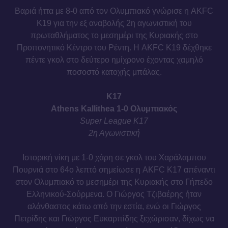
Βαριά ήττα με 8-0 από τον Ολυμπιακό γνώρισε η AKFC
Κ19 για την εξ αναβολής 2η αγωνιστική του
πρωταθλήματος το μεσημέρι της Κυριακής στο
Προπονητικό Κέντρο του Ρέντη. Η AKFC K19 δέχθηκε
πέντε γκολ στο δεύτερο ημίχρονο έχοντας χαμηλό
ποσοστό κατοχής μπάλας.
Κ17
Athens Kallithea 1-0 Ολυμπιακός
Super League Κ17
2η Αγωνιστική
Ιστορική νίκη με 1-0 χάρη σε γκολ του Χαράλαμπου
Πουρνιά στο 64o λεπτό σημείωσε η AKFC Κ17 απέναντι
στον Ολυμπιακό το μεσημέρι της Κυριακής στο Γήπεδο
Ελληνικού-Σούρμενα. Ο Γιώργος Τζιβαέρης ήταν
αλάνθαστος κάτω από την εστία, ενώ οι Γιώργος
Πετρίδης και Γιώργος Ευκαρπίδης ξεχώρισαν, δίχως να