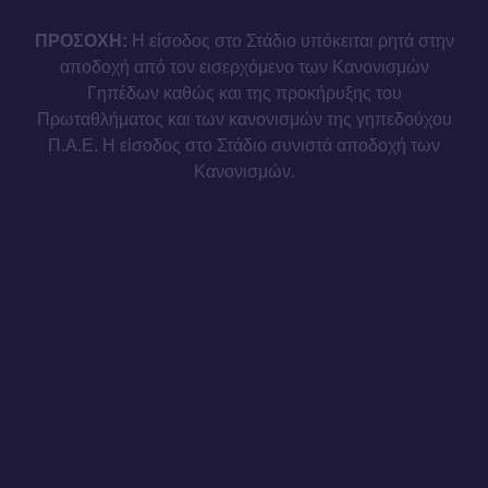
ΠΡΟΣΟΧΗ:
Η είσοδος στο Στάδιο υπόκειται ρητά στην
αποδοχή από τον εισερχόμενο των Κανονισμών
Γηπέδων καθώς και της προκήρυξης του
Πρωταθλήματος και των κανονισμών της γηπεδούχου
Π.Α.Ε. Η είσοδος στο Στάδιο συνιστά αποδοχή των
Κανονισμών.
Η συλλογή ή/και μετάδοση ή/και παραγωγή και/ή διάδοση
οποιασδήποτε πληροφορίας ή δεδομένων σχετικά με την
εξέλιξη του αγώνα, ή οποιουδήποτε είδους ηχογράφηση
οποιουδήποτε ήχου, βίντεο ή οπτικοακουστικού υλικού
σε οποιοδήποτε αγώνα (είτε με χρήση ηλεκτρονικών
συσκευών είτε με άλλο τρόπο) για σκοπούς
οποιασδήποτε μορφής στοιχήματος, τυχερών παιχνιδιών
ή εμπορικών δραστηριοτήτων που δεν έχουν εγκριθεί εκ
των προτέρων ή για άλλους σκοπούς που παραβιάζουν
τους όρους και προϋποθέσεις συμβατικών συνεργασιών,
απαγορεύεται αυστηρά στα Στάδια/Γήπεδα του