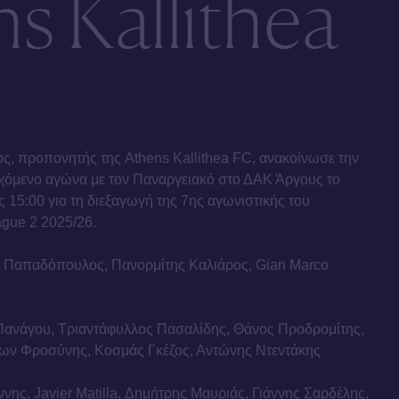
s Kallithea
 προπονητής της Athens Kallithea FC, ανακοίνωσε την
ρχόμενο αγώνα με τον Παναργειακό στο ΔΑΚ Άργους το
 15:00 για τη διεξαγωγή της 7ης αγωνιστικής του
gue 2 2025/26.
ν Παπαδόπουλος, Πανορμίτης Καλιάρος, Gian Marco
Πανάγου, Τριαντάφυλλος Πασαλίδης, Θάνος Προδρομίτης,
ων Φροσύνης, Κοσμάς Γκέζος, Αντώνης Ντεντάκης
ννης, Javier Matilla, Δημήτρης Μαυριάς, Γιάννης Σαρδέλης,