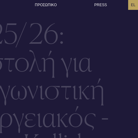
ΠΡΟΣΩΠΙΚO
PRESS
EL
25/26:
τολή για
γωνιστική
ργειακός -