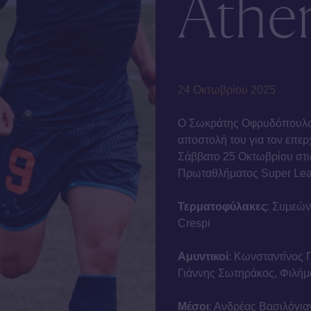
Athen
24 Οκτωβρίου 2025
Ο Σωκράτης Οφρυδόπουλος,
αποστολή του για τον επε
Σάββατο 25 Οκτωβρίου στις
Πρωταθλήματος Super Lea
Τερματοφύλακες
: Συμεώ
Crespi
Αμυντικοί
: Κωνσταντίνος 
Γιάννης Σωτηράκος, Φιλήμ
Μέσοι
: Ανδρέας Βασιλόγια