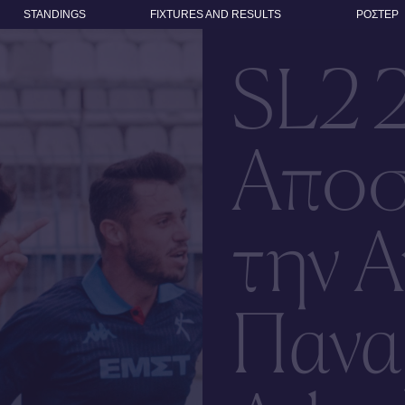
STANDINGS
FIXTURES AND RESULTS
ΡΟΣΤΕΡ
SL2 
Αποσ
την Α
Πανα