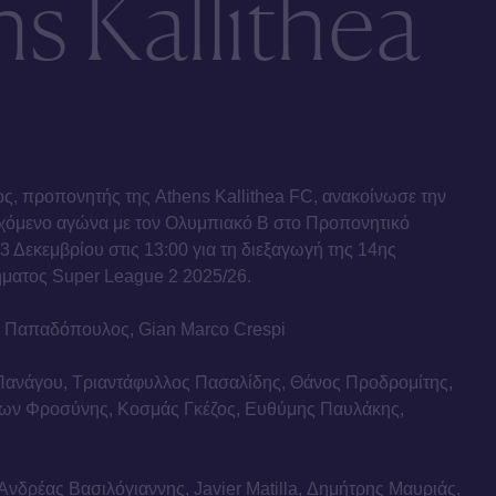
s Kallithea
 προπονητής της Athens Kallithea FC, ανακοίνωσε την
ρχόμενο αγώνα με τον Ολυμπιακό Β στο Προπονητικό
3 Δεκεμβρίου στις 13:00 για τη διεξαγωγή της 14ης
ματος Super League 2 2025/26.
ν Παπαδόπουλος, Gian Marco Crespi
Πανάγου, Τριαντάφυλλος Πασαλίδης, Θάνος Προδρομίτης,
μων Φροσύνης, Κοσμάς Γκέζος, Ευθύμης Παυλάκης,
 Ανδρέας Βασιλόγιαννης, Javier Matilla, Δημήτρης Μαυριάς,