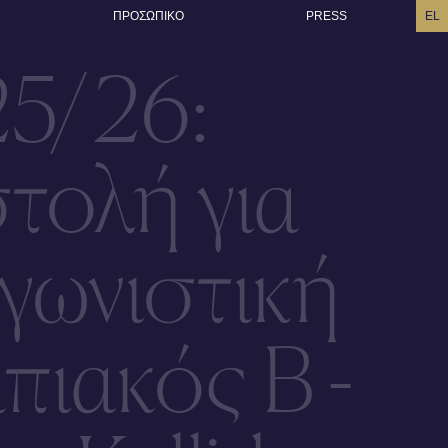
ΠΡΟΣΩΠΙΚO
PRESS
EL
25/26:
τολή για
γωνιστική
πιακός Β -