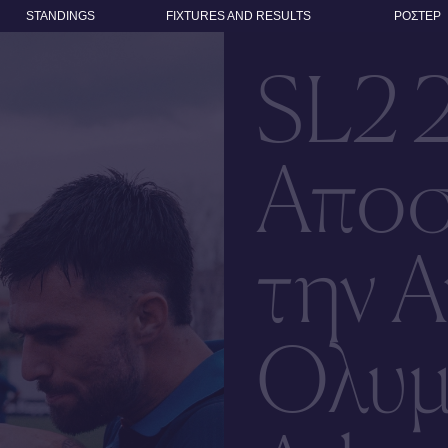
STANDINGS
FIXTURES AND RESULTS
ΡΟΣΤΕΡ
SL2 
Αποσ
την Α
Ολυμ