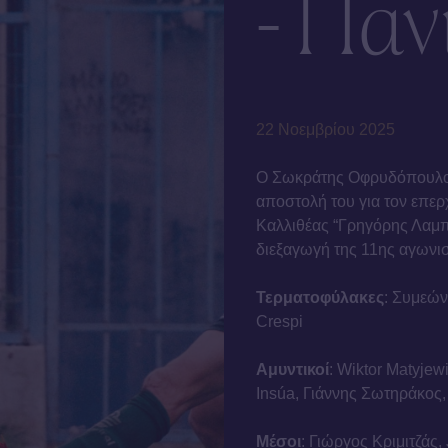
- Παν
22 Νοεμβρίου 2025
Ο Σωκράτης Οφρυδόπουλος,
αποστολή του για τον επερ
Καλλιθέας “Γρηγόρης Λαμπρ
διεξαγωγή της 11ης αγωνι
Τερματοφύλακες
: Συμεώ
Crespi
Αμυντικοί
: Wiktor Matyje
Insúa, Γιάννης Σωτηράκος
Μέσοι
: Γιώργος Κριμιτζάς,