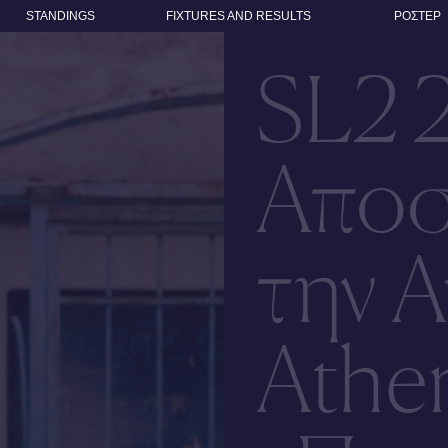
STANDINGS
FIXTURES AND RESULTS
ΡΟΣΤΕΡ
SL2 
Αποσ
την Α
Athen