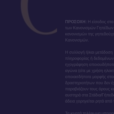
ΠΡΟΣΟΧΗ:
Η είσοδος στο 
των Κανονισμών Γηπέδων 
κανονισμών της γηπεδούχο
Κανονισμών.
Η συλλογή ή/και μετάδοση
πληροφορίας ή δεδομένων σ
ηχογράφηση οποιουδήποτε 
αγώνα (είτε με χρήση ηλεκ
οποιασδήποτε μορφής στοι
δραστηριοτήτων που δεν έ
παραβιάζουν τους όρους κ
αυστηρά στα Στάδια/Γήπεδ
άδεια χορηγείται ρητά από
Τα κινητά τηλέφωνα μπορο