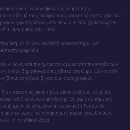
νδιαφέρονται να καλύψουν την αναμέτρηση
υν το αίτημά τους, αναφέροντας αναλυτικά τα στοιχεία των
ράφων ή φωτογράφων, στο elina.dimitriadi@akfc66.gr το
υή 4 Οκτωβρίου στις 10:00.
προθεσμίας δε θα γίνει δεκτό κανένα αίτημα. Θα
ματα απορριφθούν.
εων θα γίνεται την ημέρα του αγώνα από την είσοδο των
 για τους δημοσιογράφους (δίπλα στη Θύρα 12) και από
ων (δίπλα στη Θύρα 8) για τους φωτογράφους.
ι διαπίστευση τεχνικού τηλεοπτικού σταθμού, πλην της
λειστικά δικαιώματα μετάδοσης. Οι χειριστές κάμερας
επιθυμούν να καλύψουν τη συνέντευξη Τύπου, θα
η μετά το πέρας της αναμέτρησης και θα κατευθυνθούν
ύπου και στη Μικτή Ζώνη.