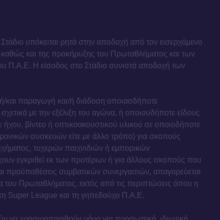
Στάδιο υπόκειται ρητά στην αποδοχή από τον εισερχόμενο
καθώς και της προκήρυξης του Πρωταθλήματος και των
υ Π.Α.Ε. Η είσοδος στο Στάδιο συνιστά αποδοχή των
 ή/και παραγωγή και/ή διάδοση οποιασδήποτε
χετικά με την εξέλιξη του αγώνα, ή οποιουδήποτε είδους
ήχου, βίντεο ή οπτικοακουστικού υλικού σε οποιοδήποτε
τρονικών συσκευών είτε με άλλο τρόπο) για σκοπούς
χήματος, τυχερών παιχνιδιών ή εμπορικών
χουν εγκριθεί εκ των προτέρων ή για άλλους σκοπούς που
αι προϋποθέσεις συμβατικών συνεργασιών, απαγορεύεται
α του Πρωταθλήματος, εκτός από τις περιπτώσεις όπου η
 τη Super League και τη γηπεδούχο Π.Α.Ε.
ύν να χρησιμοποιηθούν μόνο για προσωπική, ιδιωτική