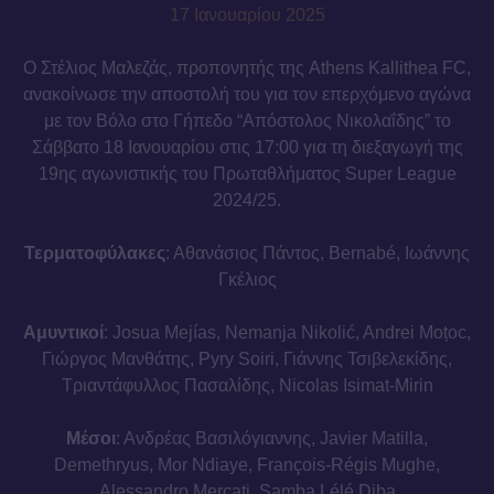
17 Ιανουαρίου 2025
Ο Στέλιος Μαλεζάς, προπονητής της Athens Kallithea FC,
ανακοίνωσε την αποστολή του για τον επερχόμενο αγώνα
με τον Βόλο στο Γήπεδο “Απόστολος Νικολαΐδης” το
Σάββατο 18 Ιανουαρίου στις 17:00 για τη διεξαγωγή της
19ης αγωνιστικής του Πρωταθλήματος Super League
2024/25.
Τερματοφύλακες
: Αθανάσιος Πάντος, Bernabé, Ιωάννης
Γκέλιος
Αμυντικοί
: Josua Mejías, Nemanja Nikolić, Andrei Moțoc,
Γιώργος Μανθάτης, Pyry Soiri, Γιάννης Τσιβελεκίδης,
Τριαντάφυλλος Πασαλίδης, Nicolas Isimat-Mirin
Μέσοι
: Ανδρέας Βασιλόγιαννης, Javier Matilla,
Demethryus, Mor Ndiaye, François-Régis Mughe,
Alessandro Mercati, Samba Lélé Diba