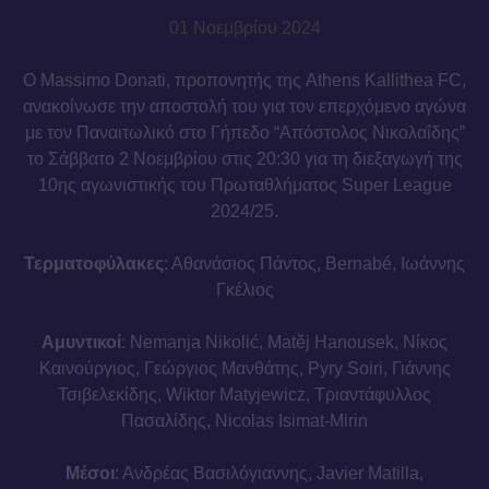
01 Νοεμβρίου 2024
Ο Massimo Donati, προπονητής της Athens Kallithea FC,
ανακοίνωσε την αποστολή του για τον επερχόμενο αγώνα
με τον Παναιτωλικό στο Γήπεδο “Απόστολος Νικολαΐδης”
το Σάββατο 2 Νοεμβρίου στις 20:30 για τη διεξαγωγή της
10ης αγωνιστικής του Πρωταθλήματος Super League
2024/25.
Τερματοφύλακες
: Αθανάσιος Πάντος, Bernabé, Ιωάννης
Γκέλιος
Αμυντικοί
: Nemanja Nikolić, Matěj Hanousek, Νίκος
Καινούργιος, Γεώργιος Μανθάτης, Pyry Soiri, Γιάννης
Τσιβελεκίδης, Wiktor Matyjewicz, Τριαντάφυλλος
Πασαλίδης, Nicolas Isimat-Mirin
Μέσοι
: Ανδρέας Βασιλόγιαννης, Javier Matilla,