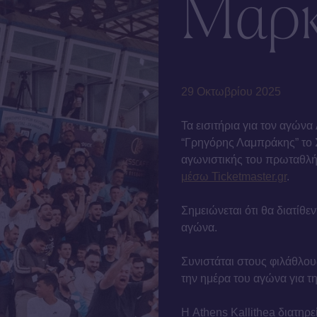
Μαρ
29 Οκτωβρίου 2025
Τα εισιτήρια για τον αγώνα
“Γρηγόρης Λαμπράκης” το Σ
αγωνιστικής του πρωταθλή
μέσω Ticketmaster.gr
.
Σημειώνεται ότι θα διατίθε
αγώνα.
Συνιστάται στους φιλάθλου
την ημέρα του αγώνα για 
Η Athens Kallithea διατηρε