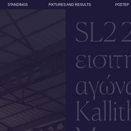
STANDINGS
FIXTURES AND RESULTS
ΡΟΣΤΕΡ
SL2 
εισιτ
αγών
Kallit