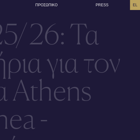
ΠΡΟΣΩΠΙΚO
PRESS
EL
25/26: Τα
ήρια για τον
α Athens
hea -