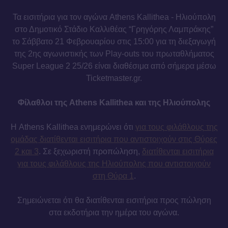
Τα εισιτήρια για τον αγώνα Athens Kallithea - Ηλιούπολη
στο Δημοτικό Στάδιο Καλλιθέας “Γρηγόρης Λαμπράκης”
το Σάββατο 21 Φεβρουαρίου στις 15:00 για τη διεξαγωγή
της 2ης αγωνιστικής των Play-outs του πρωταθλήματος
Super League 2 25/26 είναι διαθέσιμα από σήμερα μέσω
Ticketmaster.gr.
Φίλαθλοι της Athens Kallithea και της Ηλιούπολης
Η Athens Kallithea ενημερώνει ότι
για τους φιλάθλους της
ομάδας διατίθενται εισιτήρια που αντιστοιχούν στις Θύρες
2 και 3
. Σε ξεχωριστή προπώληση,
διατίθενται εισιτήρια
για τους φιλάθλους της Ηλιούπολης που αντιστοιχούν
στη Θύρα 1
.
Σημειώνεται ότι θα διατίθενται εισιτήρια προς πώληση
στα εκδοτήρια την ημέρα του αγώνα.