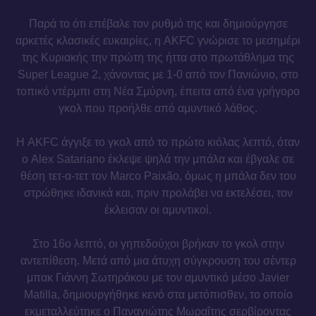
Παρά το ότι επέβαλε τον ρυθμό της και δημιούργησε
αρκετές κλασικές ευκαιρίες, η AKFC γνώρισε το μεσημέρι
της Κυριακής την πρώτη της ήττα στο πρωτάθλημα της
Super League 2, χάνοντας με 1-0 από τον Πανιώνιο, στο
τοπικό ντέρμπι στη Νέα Σμύρνη, έπειτα από ένα γρήγορο
γκολ που προήλθε από αμυντικό λάθος.
Η AKFC άγγιξε το γκολ από το πρώτο κιόλας λεπτό, όταν
ο Alex Satariano έκλεψε ψηλά την μπάλα και έβγαλε σε
θέση τετ-α-τετ τον Marco Paixão, όμως η μπάλα δεν του
στρώθηκε ιδανικά και, πριν προλάβει να εκτελέσει, τον
έκλεισαν οι αμυντικοί.
Στο 16ο λεπτό, οι γηπεδούχοι βρήκαν το γκολ στην
αντεπίθεση. Μετά από μια άτυχη σύγκρουση του σέντερ
μπακ Γιάννη Σωτηράκου με τον αμυντικό μέσο Javier
Matilla, δημιουργήθηκε κενό στα μετόπισθεν, το οποίο
εκμεταλλεύτηκε ο Παναγιώτης Μωραΐτης σερβίροντας