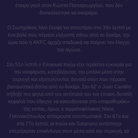
έτοιμο γκολ στον Κώστα Παπαγεωργίου, που δεν
δυσκολεύτηκε να σκοράρει.
Ο Σωτηράκος λίγο έλειψε να απαντήσει στο 39ο λεπτό με
ένα βολέ που πέρασε ελάχιστα πάνω από το δοκάρι, την
ώρα που η AKFC άρχιζε σταδιακά να παίρνει τον έλεγχο
του αγώνα.
Στο 51ο λεπτό ο Emanuel Insúa είχε τεράστια ευκαιρία για
την ισοφάριση, κατεβάζοντας την μπάλα μέσα στην
περιοχή και εξαπολύοντας δυνατό σουτ που πέρασε
βασανιστικά δίπλα από το δοκάρι. Στο 62’ ο Juan Cantillo
πήδηξε πιο ψηλά από τον αντίπαλό του και έπιασε δυνατή
κεφαλιά που έδειχνε να κατευθύνεται στο «παραθυράκι»
της εστίας, όμως ο τερματοφύλακας Νίκος
Γιαννακόπουλος απέκρουσε εντυπωσιακά. Στο 67ο και
στο 77ο λεπτό, οι Insúa και Satariano αντίστοιχα
επιχείρησαν επικίνδυνα σουτ μέσα από την περιοχή, τα