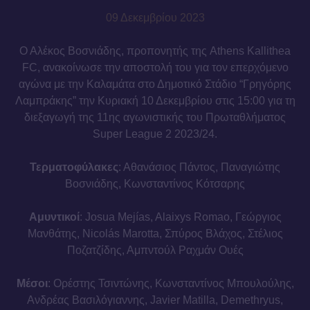
09 Δεκεμβρίου 2023
Ο Αλέκος Βοσνιάδης, προπονητής της Athens Kallithea
FC, ανακοίνωσε την αποστολή του για τον επερχόμενο
αγώνα με την Καλαμάτα στο Δημοτικό Στάδιο “Γρηγόρης
Λαμπράκης” την Κυριακή 10 Δεκεμβρίου στις 15:00 για τη
διεξαγωγή της 11ης αγωνιστικής του Πρωταθλήματος
Super League 2 2023/24.
Τερματοφύλακες
: Αθανάσιος Πάντος, Παναγιώτης
Βοσνιάδης, Κωνσταντίνος Κότσαρης
Αμυντικοί
: Josua Mejías, Alaixys Romao, Γεώργιος
Μανθάτης, Nicolás Marotta, Σπύρος Βλάχος, Στέλιος
Ποζατζίδης, Αμπντούλ Ραχμάν Ουές
Μέσοι
: Ορέστης Τσιντώνης, Κωνσταντίνος Μπουλούλης,
Ανδρέας Βασιλόγιαννης, Javier Matilla, Demethryus,