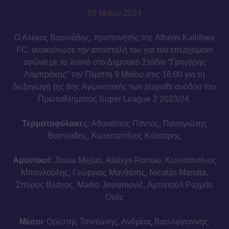
08 Μαΐου 2024
Ο Αλέκος Βοσνιάδης, προπονητής της Athens Kallithea
FC, ανακοίνωσε την αποστολή του για τον επερχόμενο
αγώνα με τα Χανιά στο Δημοτικό Στάδιο “Γρηγόρης
Λαμπράκης” την Πέμπτη 9 Μαΐου στις 16:00 για τη
διεξαγωγή της 8ης Αγωνιστικής των playoffs ανόδου του
Πρωταθλήματος Super League 2 2023/24.
Τερματοφύλακες
: Αθανάσιος Πάντος, Παναγιώτης
Βοσνιάδης, Κωνσταντίνος Κότσαρης
Αμυντικοί
: Josua Mejías, Alaixys Romao, Κωνσταντίνος
Μπουλούλης, Γεώργιος Μανθάτης, Nicolás Marotta,
Σπύρος Βλάχος, Marko Jevremović, Αμπντούλ Ραχμάν
Ουές
Μέσοι
: Ορέστης Τσιντώνης, Ανδρέας Βασιλόγιαννης,