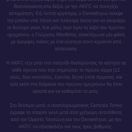
Βασιλόγιαννη στα δεξιά, με την AKFC να συνεχίζει
ασταμάτητη. Έξι λεπτά αργότερα, ο Demethryus έκλεψε
την μπάλα υπό πίεση και πλάσαρε άνετα για να σκοράρει
το δεύτερο γκολ. Και μόλις λίγο πριν τη λήξη του πρώτου
ημιχρόνου, ο Γεώργιος Μανθάτης ολοκλήρωσε μία φάση
με όμορφες πάσες με ένα εύστοχο σουτ-κεραυνό από
απόσταση.
Η AKFC είχε μπει στο παιχνίδι διατηρώντας το αήττητο σε
κάθε αγώνα που έχει σημειώσει το πρώτο τέρμα (12
νίκες, δύο ισοπαλίες, έχοντας δεχτεί επτά τέρματα), και
τρία γκολ στη διάρκεια του πρώτου ημιχρόνου θα ήταν
αρκετά για να καθαρίσει το ματς.
Στο δεύτερο μισό, ο αναπληρωματικός Gonzalo Torres
έγραψε το τέταρτο γκολ μετά από γρήγορη αντεπίθεση
από τον Ορέστη Τσιντώνη και τον Demetrhyus, με την
AKFC να εξασφαλίζει και τους τρεις βαθμούς.