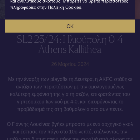
και αναλυτικούς σκοπούς. Μπορείτε να βρείτε περισσότερες
πληροφορίες στην
Πολιτική Cookies
.
OK
SL2 23/24: Ηλιούπολη 0-4
Athens Kallithea
26 Μαρτίου 2024
Με την έναρξη των playoffs τη Δευτέρα, η AKFC στάθηκε
αντάξια των περιστάσεων με την ομολογουμένως
καλύτερη εμφάνισή της για τη σεζόν, επικρατώντας του
γηπεδούχου Ιωνικού με 4-0, και διευρύνοντας το
προβάδισμά της στη βαθμολογία στο συν πέντε.
Ο Γιάννης Λουκίνας βγήκε μπροστά με ένα αρχηγικό γκολ
και έσπασε τον πάγο στο 10ο λεπτό, στέλνοντας την
μπάλα στα δίχτυα αφού πήρε την κεφαλιά από σέντρα του