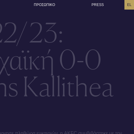
ΠΡΟΣΩΠΙΚO
PRESS
EL
22/23:
χαϊκή 0-0
s Kallithea
ούργησε πληθώρα ευκαιριών, η AKFC συμβιβάστηκε με τον