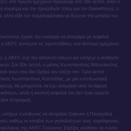
AKFC στο πρώτο ημίχρονο προέκυψε στο 39ο λεπτό, όταν ο
να γύρισμα και την προώθησε πίσω για τον Demethryus, ο
, αλλά είδε τον τερματοφύλακα να διώχνει την μπαλιά του
Τσιντώνης έχασε την ευκαιρία να σκοράρει με κεφαλιά
σι η AKFC συνέχισε τις προσπάθειες στο δεύτερο ημίχρονο.
, η AKFC είχε τον απόλυτο έλεγχο και υπήρχε η αίσθηση
υκτο. Στο 50ο λεπτό, ο μέσος Κωνσταντίνος Μπουλούλης
ινό σουτ που δεν βρήκε τον στόχο του. Τρία λεπτά
ντικός Κωνσταντίνος Κολτσίδας, με μία εντυπωσιακή
αγώνα, θα μπορούσε να έχει σκοράρει από το άψογο
ethryus, αλλά η κοντινή κεφαλιά του δεν ήταν αρκετά
πάλα τη γραμμή.
 υπήρχε ο κίνδυνος να σκοράρει ξαφνικά η Παναχαϊκή
ιδιού, καθώς οι οπαδοί των γηπεδούχων τους παρότρυναν,
ατοφύλακας της AKFC Γεώργιος Στρέζος κλήθηκε να σώσει