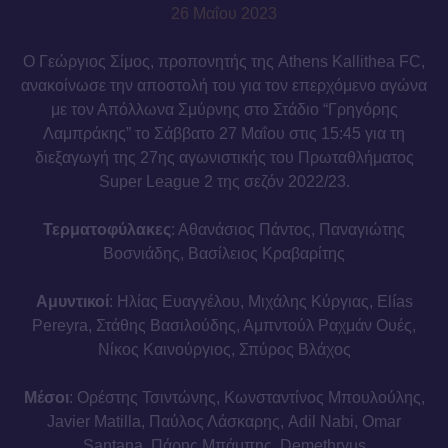
26 Μαΐου 2023
Ο Γεώργιος Σίμος, προπονητής της Athens Kallithea FC,
ανακοίνωσε την αποστολή του για τον επερχόμενο αγώνα
με τον Απόλλωνα Σμύρνης στο Στάδιο “Γρηγόρης
Λαμπράκης” το Σάββατο 27 Μαΐου στις 15:45 για τη
διεξαγωγή της 27ης αγωνιστικής του Πρωταθλήματος
Super League 2 της σεζόν 2022/23.
Τερματοφύλακες
: Αθανάσιος Πάντος, Παναγιώτης
Βοσνιάδης, Βασίλειος Κραβαρίτης
Αμυντικοί
: Ηλίας Ευαγγέλου, Μιχάλης Κύργιας, Elías
Pereyra, Στάθης Βασιλούδης, Αμπντούλ Ραχμάν Ουές,
Νίκος Καινούργιος, Σπύρος Βλάχος
Μέσοι
: Ορέστης Τσιντώνης, Κωνσταντίνος Μπουλούλης,
Javier Matilla, Παύλος Λάσκαρης, Adil Nabi, Omar
Santana, Πάρης Μπάμπης, Demethryus