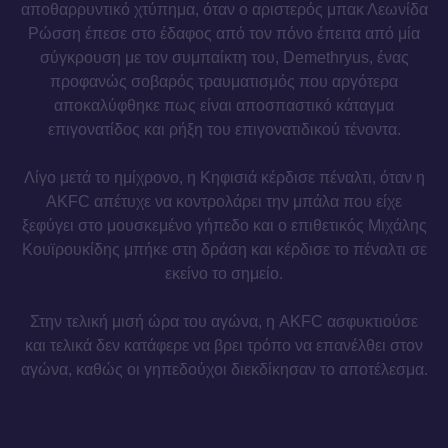
αποθαρρυντικό χτύπημα, όταν ο αριστερός μπακ Λεωνίδα
Ρώσση έπεσε στο έδαφος από τον πόνο έπειτα από μία
σύγκρουση με τον συμπαίκτη του, Demethryus, ένας
προφανώς σοβαρός τραυματισμός που αργότερα
αποκαλύφθηκε πως είναι αποσπαστικό κάταγμα
επιγονατίδος και ρήξη του επιγονατιδικού τένοντα.
Λίγο μετά το ημίχρονο, η Κηφισιά κέρδισε πέναλτι, όταν η
AKFC απέτυχε να κοντρολάρει την μπάλα που είχε
ξεφύγει στο μουσκεμένο γήπεδο και ο επιθετικός Μιχάλης
Κουϊρουκίδης μπήκε στη δράση και κέρδισε το πέναλτι σε
εκείνο το σημείο.
Στην τελική μισή ώρα του αγώνα, η AKFC ασφυκτιούσε
και τελικά δεν κατάφερε να βρει τρόπο να επανέλθει στον
αγώνα, καθώς οι γηπεδούχοι διεκδίκησαν το αποτέλεσμα.
Ο επόμενος αγώνας της AKFC είναι εντός έδρας με την
ΑΕΚ Β‘ στο Στάδιο Γρηγόρης Λαμπράκηςτη Δευτέρα 4