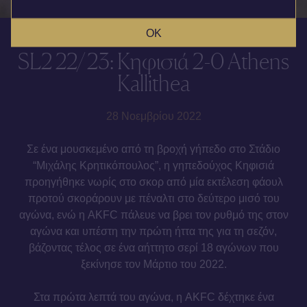
OK
SL2 22/23: Κηφισιά 2-0 Athens
Kallithea
28 Νοεμβρίου 2022
Σε ένα μουσκεμένο από τη βροχή γήπεδο στο Στάδιο
“Μιχάλης Κρητικόπουλος”, η γηπεδούχος Κηφισιά
προηγήθηκε νωρίς στο σκορ από μία εκτέλεση φάουλ
προτού σκοράρουν με πέναλτι στο δεύτερο μισό του
αγώνα, ενώ η AKFC πάλευε να βρει τον ρυθμό της στον
αγώνα και υπέστη την πρώτη ήττα της για τη σεζόν,
βάζοντας τέλος σε ένα αήττητο σερί 18 αγώνων που
ξεκίνησε τον Μάρτιο του 2022.
Στα πρώτα λεπτά του αγώνα, η AKFC δέχτηκε ένα