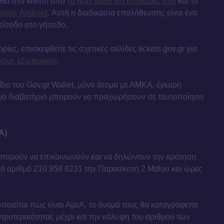
θεί στο κινητό από
το App Store για συσκευές iOS
και το
κευές Android
. Αυτή η διαδικασία επαλήθευσης είναι ένα
είσοδο στο γήπεδο.
ίες, επισκεφθείτε τις σχετικές σελίδες tickets.gov.gr για
κους εξωτερικού
.
άδιο του Gov.gr Wallet, μόνο άτομα με ΑΜΚΑ, έγκυρη
κυρο διαβατήριο μπορούν να προχωρήσουν σε ταυτοποίηση
Α)
μπορούν να επικοινωνούν και να δηλώνουν την κράτηση
κό αριθμό 210 958 8231 την Παρασκευή 2 Μαΐου και ώρες
οιείται πως είναι ΑμεΑ, το όνομά τους θα καταγράφεται
 προτεραιότητας μέχρι και την κάλυψη του αριθμού των