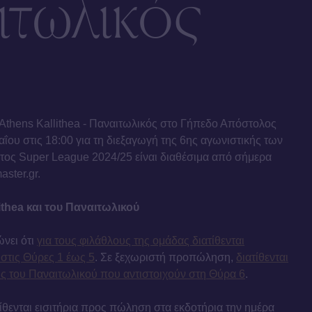
ιτωλικός
α Athens Kallithea - Παναιτωλικός στο Γήπεδο Απόστολος
ΐου στις 18:00 για τη διεξαγωγή της 6ης αγωνιστικής των
τος Super League 2024/25 είναι διαθέσιμα από σήμερα
ster.gr.
ithea και του Παναιτωλικού
ώνει ότι
για τους φιλάθλους της ομάδας διατίθενται
 στις Θύρες 1 έως 5
. Σε ξεχωριστή προπώληση,
διατίθενται
ους του Παναιτωλικού που αντιστοιχούν στη Θύρα 6
.
τίθενται εισιτήρια προς πώληση στα εκδοτήρια την ημέρα