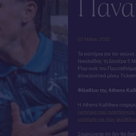
Πανα
02 Μαΐου 2025
Τα εισιτήρια για τον αγών
Νικολαΐδης τη Δευτέρα 5 Μα
Play-outs του Πρωταθλήμα
αποκλειστικά μέσω Ticketma
Φίλαθλοι της Athens Kall
Η Athens Kallithea ενημερ
εισιτήρια που αντιστοιχούν
εισιτήρια για τους φιλάθλ
Σημειώνεται ότι δεν θα δια