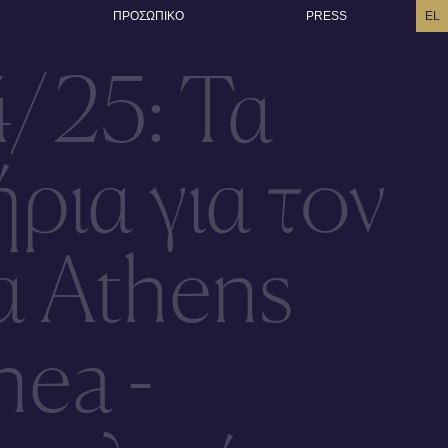
ΠΡΟΣΩΠΙΚO
PRESS
EL
4/25: Τα
ήρια για τον
α Athens
hea -