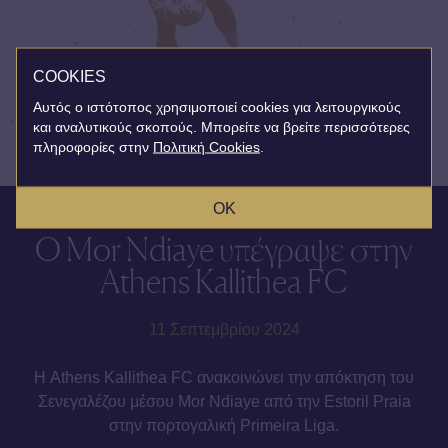
COOKIES
Αυτός ο ιστότοπος χρησιμοποιεί cookies για λειτουργικούς
και αναλυτικούς σκοπούς. Μπορείτε να βρείτε περισσότερες
πληροφορίες στην
Πολιτική Cookies
.
OK
Ο Mor Ndiaye υπέγραψε στην
Athens Kallithea FC
11 Σεπτεμβρίου 2024
Η Athens Kallithea FC ανακοινώνει την απόκτηση του
Σενεγαλέζου μέσου Mor Ndiaye από την Estoril Praia
στην πορτογαλική Primeira Liga.