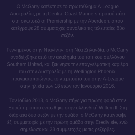
Ο McGarry κατέκτησε το πρωτάθλημα A-League
Αυστραλίας με τη Central Coast Mariners προτού πάει
στη σκωτσέζικη Premiership με την Aberdeen, όπου
κατέγραψε 28 συμμετοχές συνολικά τις τελευταίες δύο
σεζόν.
Γεννημένος στην Ντανίντιν, στη Νέα Ζηλανδία, ο McGarry
αναδείχθηκε από την ακαδημία του τοπικού συλλόγου
Southern United, και ξεκίνησε την επαγγελματική καριέρα
του στην Αυστραλία με τη Wellington Phoenix,
πραγματοποιώντας το ντεμπούτο του στην A-League
στην ηλικία των 18 ετών τον Ιανουάριο 2016.
Τον Ιούλιο 2018, ο McGarry πήγε για πρώτη φορά στην
Ευρώπη, όπου εντάχθηκε στην ολλανδική Willem II. Στη
διάρκεια δύο σεζόν με την ομάδα, ο McGarry κατέγραψε
έξι συμμετοχές με την πρώτη ομάδα στην Eredivisie, ενώ
σημείωσε και 28 συμμετοχές με τις ρεζέρβες.