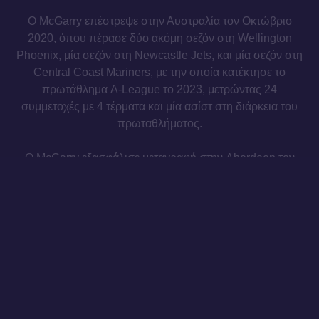
Ο McGarry επέστρεψε στην Αυστραλία τον Οκτώβριο
2020, όπου πέρασε δύο ακόμη σεζόν στη Wellington
Phoenix, μία σεζόν στη Newcastle Jets, και μία σεζόν στη
Central Coast Mariners, με την οποία κατέκτησε το
πρωτάθλημα A-League το 2023, μετρώντας 24
συμμετοχές με 4 τέρματα και μία ασίστ στη διάρκεια του
πρωταθλήματος.
Ο McGarry εξασφάλισε μεταγραφή στην Aberdeen τον
Αύγουστο 2023, όπου κατέγραψε 17 συμμετοχές
συνολικά (εννέα ως βασικός) σε όλες τις διοργανώσεις
στην πρώτη σεζόν του με την ομάδα,
συμπεριλαμβανομένων και τριών συμμετοχών (δύο ως
βασικός) στο UEFA Conference League. Κατέγραψε επτά
συμμετοχές (πέντε ως βασικός) στο πρωτάθλημα το
πρώτο μισό της σεζόν 2024/25, με την Aberdeen να
βρίσκεται προς το παρόν στην τέταρτη θέση της
βαθμολογίας της σκωτσέζικης Premiership.