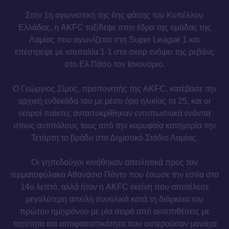
Στην 1η αγωνιστική της 6ης φάσης του Κυπέλλου
Ελλάδος, η AKFC ταξίδεψε στην έδρα της ομάδας της
Λαμίας που αγωνίζεται στη Super League 1 και
επέστρεψε με ισοπαλία 1-1 στο σκορ ενόψει της ρεβάνς
στο Ελ Πάσο τον Ιανουάριο.
Ο Γεώργιος Σίμος, προπονητής της AKFC, κατέβασε την
αρχική ενδεκάδα του με μέσο όρο ηλικίας τα 25, και οι
νεαροί παίκτες ανταποκρίθηκαν εντυπωσιακά ενάντια
στους αντιπάλους τους από την κορυφαία κατηγορία την
Τετάρτη το βράδυ στο Δημοτικό Στάδιο Λαμίας.
Οι γηπεδούχοι κινήθηκαν απειλητικά προς τον
τερματοφύλακα Αθανάσιο Πάντο που έσωσε την εστία στο
14ο λεπτό, αλλά ήταν η AKFC εκείνη που αποτέλεσε
μεγαλύτερη απειλή συνολικά κατά τη διάρκεια του
πρώτου ημιχρόνου με μία σειρά από αντεπιθέσεις με
ταχύτητα και αποφασιστικότητα που υστερούσαν μονάχα