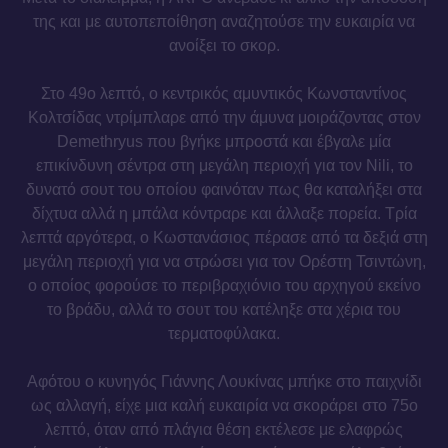
της και με αυτοπεποίθηση αναζητούσε την ευκαιρία να
ανοίξει το σκορ.
Στο 49ο λεπτό, ο κεντρικός αμυντικός Κωνσταντίνος
Κολτσίδας ντρίμπλαρε από την άμυνα μοιράζοντας στον
Demethryus που βγήκε μπροστά και έβγαλε μία
επικίνδυνη σέντρα στη μεγάλη περιοχή για τον Nili, το
δυνατό σουτ του οποίου φαινόταν πως θα καταλήξει στα
δίχτυα αλλά η μπάλα κόντραρε και άλλαξε πορεία. Τρία
λεπτά αργότερα, ο Κωστανάσιος πέρασε από τα δεξιά στη
μεγάλη περιοχή για να στρώσει για τον Ορέστη Τσιντώνη,
ο οποίος φορούσε το περιβραχιόνιο του αρχηγού εκείνο
το βράδυ, αλλά το σουτ του κατέληξε στα χέρια του
τερματοφύλακα.
Αφότου ο κυνηγός Γιάννης Λουκίνας μπήκε στο παιχνίδι
ως αλλαγή, είχε μια καλή ευκαιρία να σκοράρει στο 75ο
λεπτό, όταν από πλάγια θέση εκτέλεσε με ελαφρώς