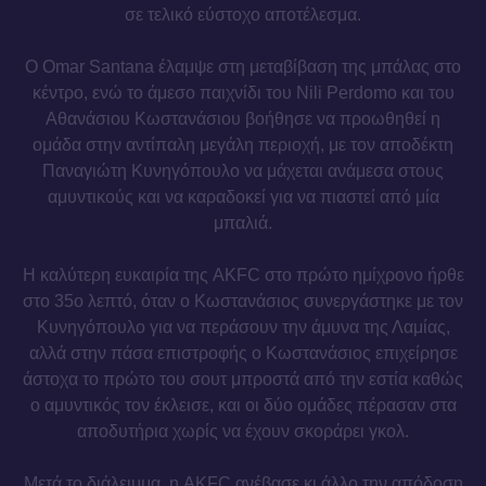
σε τελικό εύστοχο αποτέλεσμα.
Ο Omar Santana έλαμψε στη μεταβίβαση της μπάλας στο
κέντρο, ενώ το άμεσο παιχνίδι του Nili Perdomo και του
Αθανάσιου Κωστανάσιου βοήθησε να προωθηθεί η
ομάδα στην αντίπαλη μεγάλη περιοχή, με τον αποδέκτη
Παναγιώτη Κυνηγόπουλο να μάχεται ανάμεσα στους
αμυντικούς και να καραδοκεί για να πιαστεί από μία
μπαλιά.
Η καλύτερη ευκαιρία της AKFC στο πρώτο ημίχρονο ήρθε
στο 35ο λεπτό, όταν ο Κωστανάσιος συνεργάστηκε με τον
Κυνηγόπουλο για να περάσουν την άμυνα της Λαμίας,
αλλά στην πάσα επιστροφής ο Κωστανάσιος επιχείρησε
άστοχα το πρώτο του σουτ μπροστά από την εστία καθώς
ο αμυντικός τον έκλεισε, και οι δύο ομάδες πέρασαν στα
αποδυτήρια χωρίς να έχουν σκοράρει γκολ.
Μετά το διάλειμμα, η AKFC ανέβασε κι άλλο την απόδοση