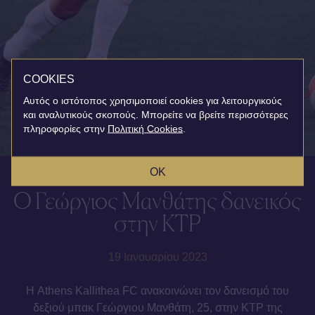
COOKIES
Αυτός ο ιστότοπος χρησιμοποιεί cookies για λειτουργικούς
και αναλυτικούς σκοπούς. Μπορείτε να βρείτε περισσότερες
πληροφορίες στην
Πολιτική Cookies
.
OK
Ο Γεώργιος Μανθάτης δανεικός
στην KTP
19 Ιανουαρίου 2023
Η Athens Kallithea FC ανακοινώνει τον δανεισμό του
δεξιού μπακ Γεώργιου Μανθάτη, 25, στην KTP της