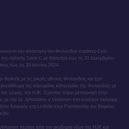
κοινώνει την απόκτηση του Φινλανδού στράικερ Eetu
a της ιταλικής Serie C με δανεισμό έως τις 31 Δεκεμβρίου
ασης έως τις 30 Ιουνίου 2024.
ν διεθνής με τις μικρές εθνικές Φινλανδίας και έχει
 πρωτάθλημα της κορυφαίας κατηγορίας της Φινλανδίας με
 της χώρας, την HJK. Έχοντας πάρει μεταγραφή στην
ς με την St. Johnstone, ο Vertainen στη συνέχεια σκόραρε
ταν δανεικός στη Linfield στην Premiership της Βορείου
εζόν.
Vertainen πέρασε από την ακαδημία νέων της HJK και