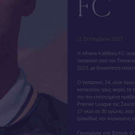
FC
11 Σεπτεμβρίου 2023
Η Athens Kallithea FC ανα
Vertainen από την Triestin
2023, με δυνατότητα επέκτ
Ο Vertainen, 24, είναι πρώη
κατακτήσει τρεις φορές το
την πιο επιτυχημένη ομάδα
Premier League της Σκωτία
17 γκολ σε 30 αγώνες όσο ή
Ιρλανδίας την περασμένη σ
Γεννημένος στο Έσποο, ο 