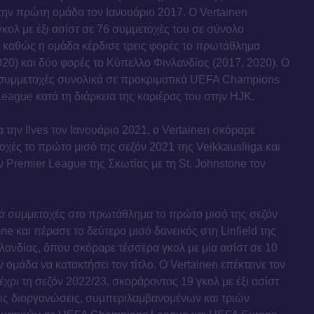
 την πρώτη ομάδα τον Ιανουάριο 2017. Ο Vertainen
κολ με έξι ασίστ σε 76 συμμετοχές του σε σύνολο
 καθώς η ομάδα κέρδισε τρεις φορές το πρωτάθλημα
020) και δύο φορές το Κύπελλο Φινλανδίας (2017, 2020). Ο
 συμμετοχές συνολικά σε προκριματικά UEFA Champions
ague κατά τη διάρκεια της καριέρας του στην HJK.
 την Ilves τον Ιανουάριο 2021, ο Vertainen σκόραρε
οχές το πρώτο μισό της σεζόν 2021 της Veikkausliiga και
ν Premier League της Σκωτίας με τη St. Johnstone τον
τά συμμετοχές στο πρωτάθλημα το πρώτο μισό της σεζόν
one και πέρασε το δεύτερο μισό δανεικός στη Linfield της
ρλανδίας, όπου σκόραρε τέσσερα γκολ με μία ασίστ σε 10
ομάδα να κατακτήσει τον τίτλο. Ο Vertainen επέκτεινε τον
μέχρι τη σεζόν 2022/23, σκοράροντας 19 γκολ με έξι ασίστ
τις διοργανώσεις, συμπεριλαμβανομένων και τριών