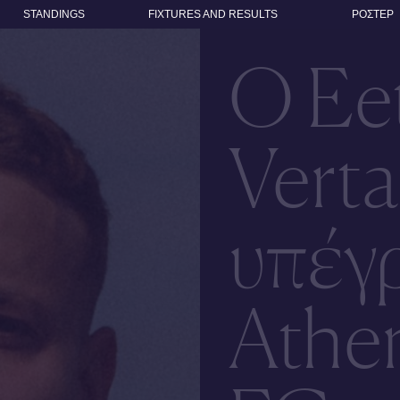
STANDINGS
FIXTURES AND RESULTS
ΡΟΣΤΕΡ
Ο Ee
Verta
υπέγ
Athen