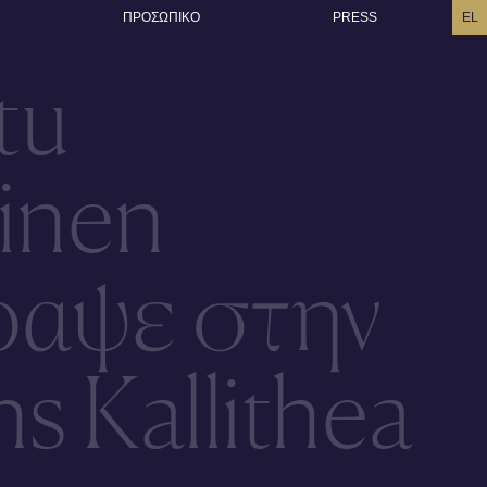
ΠΡΟΣΩΠΙΚO
PRESS
EL
tu
inen
ραψε στην
s Kallithea