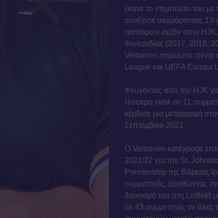
έκανε το ντεμπούτο του με
συνέχισε σκοράροντας 13 γ
τεσσάρων σεζόν στην HJK,
Φινλανδίας (2017, 2018, 2
Vertainen σημείωσε πέντε
League και UEFA Europa Le
Φεύγοντας από την HJK για
τέσσερα γκολ σε 11 συμμετ
κέρδισε μια μεταγραφή στη
Σεπτέμβριο 2021.
Ο Vertainen κατέγραψε επ
2021/22 για την St. Johnst
Premiership της Βόρειας Ι
συμμετοχές, βοηθώντας την 
δανεισμό του στη Linfield 
σε 43 συμμετοχές σε όλες 