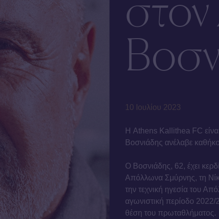
στον
Βοσν
10 Ιουλίου 2023
Η Athens Kallithea FC είνα
Βοσνιάδης ανέλαβε καθήκ
Ο Βοσνιάδης, 62, έχει κερδ
Απόλλωνα Σμύρνης, τη Νίκη
την τεχνική ηγεσία του Απ
αγωνιστική περίοδο 2022/2
θέση του πρωταθλήματος.