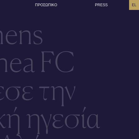
ΠΡΟΣΩΠΙΚO
PRESS
EL
hens
thea FC
εσε την
κή ηγεσία