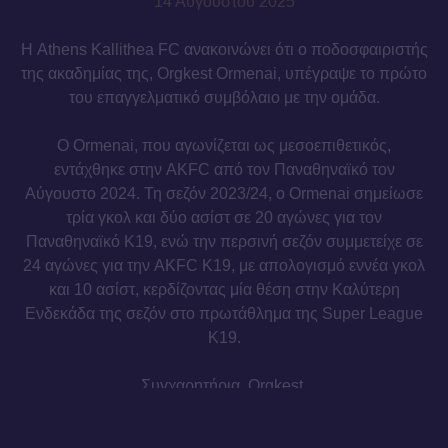
14 Αυγούστου 2025
Η Athens Kallithea FC ανακοινώνει ότι ο ποδοσφαιριστής
της ακαδημίας της, Orgkest Ormenai, υπέγραψε το πρώτο
του επαγγελματικό συμβόλαιο με την ομάδα.
Ο Ormenai, που αγωνίζεται ως μεσοεπιθετικός,
εντάχθηκε στην AKFC από τον Παναθηναϊκό τον
Αύγουστο 2024. Τη σεζόν 2023/24, ο Ormenai σημείωσε
τρία γκολ και δύο ασίστ σε 20 αγώνες για τον
Παναθηναϊκό Κ19, ενώ την περσινή σεζόν συμμετείχε σε
24 αγώνες για την AKFC Κ19, με απολογισμό εννέα γκολ
και 10 ασίστ, κερδίζοντας μία θέση στην Καλύτερη
Ενδεκάδα της σεζόν στο πρωτάθλημα της Super League
Κ19.
Συγχαρητήρια, Orgkest.