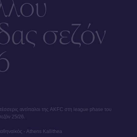
λλου
δας σεζόν
6
τέσσερις αντίπαλοι της AKFC στη league phase του
εζόν 25/26.
θηναϊκός - Athens Kallithea