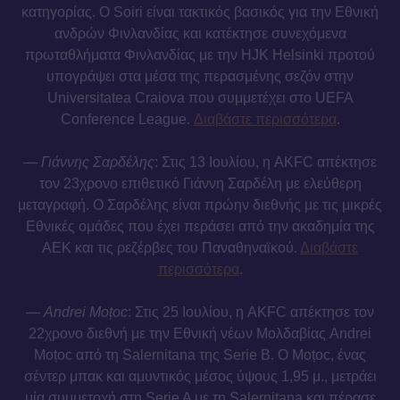
κατηγορίας. Ο Soiri είναι τακτικός βασικός για την Εθνική
ανδρών Φινλανδίας και κατέκτησε συνεχόμενα
πρωταθλήματα Φινλανδίας με την HJK Helsinki προτού
υπογράψει στα μέσα της περασμένης σεζόν στην
Universitatea Craiova που συμμετέχει στο UEFA
Conference League.
Διαβάστε περισσότερα
.
—
Γιάννης Σαρδέλης
: Στις 13 Ιουλίου, η AKFC απέκτησε
τον 23χρονο επιθετικό Γιάννη Σαρδέλη με ελεύθερη
μεταγραφή. Ο Σαρδέλης είναι πρώην διεθνής με τις μικρές
Εθνικές ομάδες που έχει περάσει από την ακαδημία της
ΑΕΚ και τις ρεζέρβες του Παναθηναϊκού.
Διαβάστε
περισσότερα
.
—
Andrei Moțoc
: Στις 25 Ιουλίου, η AKFC απέκτησε τον
22χρονο διεθνή με την Εθνική νέων Μολδαβίας Andrei
Moțoc από τη Salernitana της Serie B. Ο Moțoc, ένας
σέντερ μπακ και αμυντικός μέσος ύψους 1,95 μ., μετράει
μία συμμετοχή στη Serie A με τη Salernitana και πέρασε