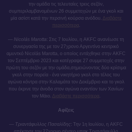
την ομάδα τις τελευταίες τρεις σεζόν,
συμπεριλαμβανομένων 26 συμμετοχών με ένα γκολ και
μία ασίστ κατά την περσινή κούρσα ανόδου.
Διαβάστε
περισσότερα
.
—
Nicolás Marotta
: Στις 7 Ιουλίου, η AKFC ανανέωσε τη
συνεργασία της με τον 27χρονο Αργεντίνο κεντρικό
αμυντκό Nicolás Marotta, ο οποίος εντάχθηκε στην AKFC
τον Σεπτέμβριο 2023 και κατέγραψε 27 συμμετοχές στην
πρώτη του σεζόν με την ομάδα,σημειώνοντας δύο κρίσιμα
γκολ στην πορεία - ένα νικητήριο γκολ στο τέλος του
αγώνα κόντρα στην Καλαμάτα τον Δεκέμβριο και το γκολ
που έκρινε την άνοδο στον αγώνα εναντίον των Χανίων
τον Μάιο.
Διαβάστε περισσότερα
.
Αφίξεις
—
Τριαντάφυλλος Πασαλίδης
: Την 1η Ιουλίου, η AKFC
απέκτησε τον 27χρονο σέντερ μπακ Τριαντάφυλλο