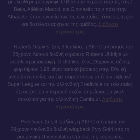
με ελεύθερη μεταγραφή.Ο Bernabé πέρασε από τις Real
Betis, Atlético Madrid, και Gimnàstic πριν πάει στην
Albacete, όπου αγωνίστηκε τις τελευταίες τέσσερις σεζόν
και διετέλεσε αρχηγός της ομάδας.
Διαβάστε
περισσότερα
.
—
Roberts Uldriķis
: Στις 3 Ιουλίου, η AKFC απέκτησε τον
26χρονο Λετονό διεθνή στράικερ Roberts Uldriķis με
ελεύθερη μεταγραφή. Ο Uldriķis, ένας 26χρονος σέντερ
φορ ύψους 1.98, είναι τακτικά βασικός στην Εθνική
ανδρών Λετονίας και έχει παραστάσεις από την ελβετική
Super League και την ολλανδική Eredivisie τις τελευταίες
έξι σεζόν. Στην περσινή σεζόν, σημείωσε 15 γκολ
συνολικά για την ολλανδική Cambuur.
Διαβάστε
περισσότερα
.
—
Pyry Soiri
: Στις 4 Ιουλίου, η AKFC απέκτησε τον
29χρονο Φινλανδό διεθνή wingback Pyry Soiri από τη
ρουμανική Universitatea Craiova της κορυφαίας