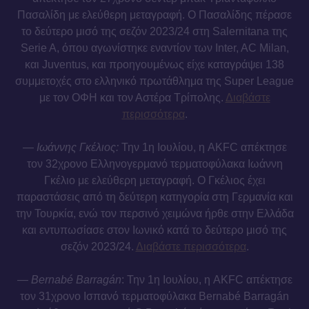
Πασαλίδη με ελεύθερη μεταγραφή. Ο Πασαλίδης πέρασε
το δεύτερο μισό της σεζόν 2023/24 στη Salernitana της
Serie A, όπου αγωνίστηκε εναντίον των Inter, AC Milan,
και Juventus, και προηγουμένως είχε καταγράψει 138
συμμετοχές στο ελληνικό πρωτάθλημα της Super League
με τον ΟΦΗ και τον Αστέρα Τρίπολης.
Διαβάστε
περισσότερα
.
—
Ιωάννης Γκέλιος:
Την 1η Ιουλίου, η AKFC απέκτησε
τον 32χρονο Ελληνογερμανό τερματοφύλακα Ιωάννη
Γκέλιο με ελεύθερη μεταγραφή. Ο Γκέλιος έχει
παραστάσεις από τη δεύτερη κατηγορία στη Γερμανία και
την Τουρκία, ενώ τον περσινό χειμώνα ήρθε στην Ελλάδα
και εντυπωσίασε στον Ιωνικό κατά το δεύτερο μισό της
σεζόν 2023/24.
Διαβάστε περισσότερα
.
—
Bernabé Barragán
: Την 1η Ιουλίου, η AKFC απέκτησε
τον 31χρονο Ισπανό τερματοφύλακα Bernabé Barragán