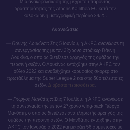
Μία ανακεφαλαίωση της μέχρι του παρόντος
δραστηριότητας της Athens Kallithea FC κατά την
καλοκαιρινή μεταγραφική περίοδο 24/25.
Ανανεώσεις
—
Γιάννης Λουκίνας
: Στις 5 Ιουνίου, η AKFC ανανέωσε τη
συνεργασίας της με τον 32χρονο στράικερ Γιάννη
Λουκίνα, ο οποίος διετέλεσε αρχηγός της ομάδας την
περσινή σεζόν. Ο Λουκίνας εντάχθηκε στην AKFC τον
Ιούλιο 2022 και αναδείχθηκε κορυφαίος σκόρερ στο
πρωτάθλημα της Super League 2 και στις δύο τελευταίες
σεζόν.
Διαβάστε περισσότερα
.
—
Γιώργος Μανθάτης
: Στις 7 Ιουλίου, η AKFC ανανέωσε
τη συνεργασία της με τον 27χρονο wing-back Γιώργο
Μανθάτη, ο οποίος διετέλεσε αναπληρωτής αρχηγός της
ομάδας την περσινή σεζόν. Ο Μανθάτης εντάχθηκε στην
AKFC τον Ιανουάριο 2022 και μετράει 56 συμμετοχές με