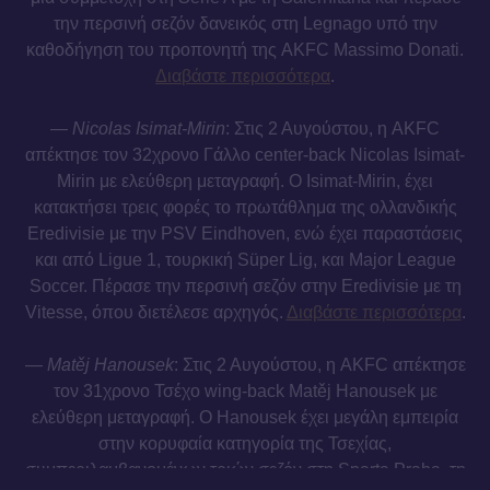
την περσινή σεζόν δανεικός στη Legnago υπό την
καθοδήγηση του προπονητή της AKFC Massimo Donati.
Διαβάστε περισσότερα
.
—
Nicolas Isimat-Mirin
: Στις 2 Αυγούστου, η AKFC
απέκτησε τον 32χρονο Γάλλο center-back Nicolas Isimat-
Mirin με ελεύθερη μεταγραφή. Ο Isimat-Mirin, έχει
κατακτήσει τρεις φορές το πρωτάθλημα της ολλανδικής
Eredivisie με την PSV Eindhoven, ενώ έχει παραστάσεις
και από Ligue 1, τουρκική Süper Lig, και Major League
Soccer. Πέρασε την περσινή σεζόν στην Eredivisie με τη
Vitesse, όπου διετέλεσε αρχηγός.
Διαβάστε περισσότερα
.
—
Matěj Hanousek
: Στις 2 Αυγούστου, η AKFC απέκτησε
τον 31χρονο Τσέχο wing-back Matěj Hanousek με
ελεύθερη μεταγραφή. Ο Hanousek έχει μεγάλη εμπειρία
στην κορυφαία κατηγορία της Τσεχίας,
συμπεριλαμβανομένων τριών σεζόν στη Sparta Praha, τη